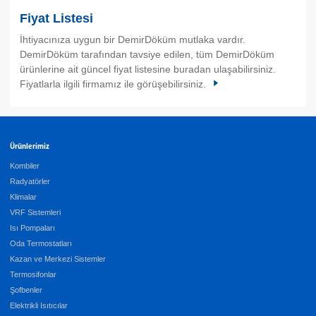
Fiyat Listesi
İhtiyacınıza uygun bir DemirDöküm mutlaka vardır.
DemirDöküm tarafından tavsiye edilen, tüm DemirDöküm
ürünlerine ait güncel fiyat listesine buradan ulaşabilirsiniz.
Fiyatlarla ilgili firmamız ile görüşebilirsiniz.
Ürünlerimiz
Kombiler
Radyatörler
Klimalar
VRF Sistemleri
Isı Pompaları
Oda Termostatları
Kazan ve Merkezi Sistemler
Termosifonlar
Şofbenler
Elektrikli Isıtıcılar