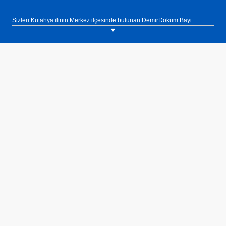
Sizleri Kütahya ilinin Merkez ilçesinde bulunan DemirDöküm Bayi
Demiroğlu Ticaret showroomumuza bekliyoruz. Tel: 0(274) 222 01 06.
DemirDöküm 33 mm panel radyatörler 10 yıl garanti ile satışa
sunulmaktadır. 13 bar altında test edilen DemirDöküm 33 mm panel
radyatörler yüksek işletme basıncına olanak sağlamaktadır.