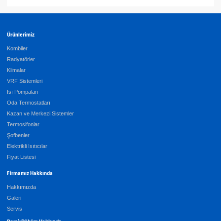
Ürünlerimiz
Kombiler
Radyatörler
Klimalar
VRF Sistemleri
Isı Pompaları
Oda Termostatları
Kazan ve Merkezi Sistemler
Termosifonlar
Şofbenler
Elektrikli Isıtıcılar
Fiyat Listesi
Firmamız Hakkında
Hakkımızda
Galeri
Servis