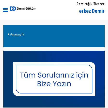
Demiroğlu Ticaret
Kütahya Merkez DemirDöküm 
Anasayfa